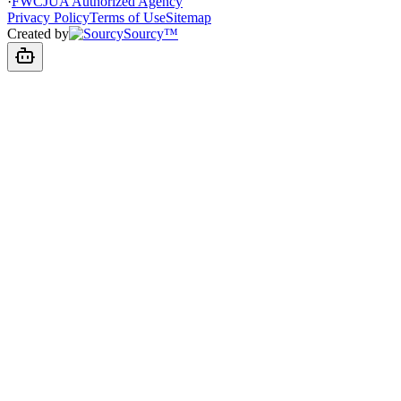
·
FWCJUA Authorized Agency
Privacy Policy
Terms of Use
Sitemap
Created by
Sourcy™