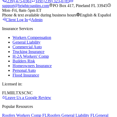
(239) 475-0361
Text (239) 323-0785
support@brightcoastins.com
PO Box 417, Pineland FL 33945
Mon–Fri, 8am–5pm ET
Phone & text available during business hours
English & Español
Client Log In
Admin
Insurance Services
Workers Compensation
General Liability
Commercial Auto
Trucking Insurance
H-2A Workers' Comp
Builders Risk
Homeowners Insurance
Personal Auto
Flood Insurance
Licensed in:
FL
MI
IL
TX
SC
NC
Leave Us a Google Review
Popular Resources
Roofers Workers Comp FL
Roofers General Liability FL
General