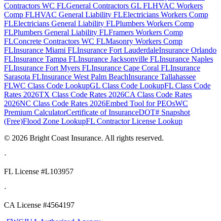
Contractors WC FL
General Contractors GL FL
HVAC Workers
Comp FL
HVAC General Liability FL
Electricians Workers Comp
FL
Electricians General Liability FL
Plumbers Workers Comp
FL
Plumbers General Liability FL
Framers Workers Comp
FL
Concrete Contractors WC FL
Masonry Workers Comp
FL
Insurance Miami FL
Insurance Fort Lauderdale
Insurance Orlando
FL
Insurance Tampa FL
Insurance Jacksonville FL
Insurance Naples
FL
Insurance Fort Myers FL
Insurance Cape Coral FL
Insurance
Sarasota FL
Insurance West Palm Beach
Insurance Tallahassee
FL
WC Class Code Lookup
GL Class Code Lookup
FL Class Code
Rates 2026
TX Class Code Rates 2026
CA Class Code Rates
2026
NC Class Code Rates 2026
Embed Tool for PEOs
WC
Premium Calculator
Certificate of Insurance
DOT# Snapshot
(Free)
Flood Zone Lookup
FL Contractor License Lookup
©
2026
Bright Coast Insurance.
All rights reserved.
·
FL License
#L103957
·
CA License #4564197