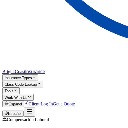
Bright Coast
Insurance
Insurance Types
Class Code Lookup
Tools
Work With Us
Client Log In
Get a Quote
Español
Español
Compensación Laboral